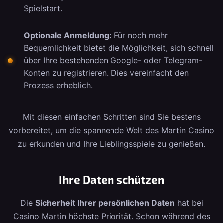
Spielstart.
Optionale Anmeldung:
Für noch mehr
Bequemlichkeit bietet die Möglichkeit, sich schnell
über Ihre bestehenden Google- oder Telegram-
Konten zu registrieren. Dies vereinfacht den
Prozess erheblich.
Mit diesen einfachen Schritten sind Sie bestens
vorbereitet, um die spannende Welt des Martin Casino
zu erkunden und Ihre Lieblingsspiele zu genießen.
Ihre Daten schützen
Die
Sicherheit Ihrer persönlichen Daten
hat bei
Casino Martin höchste Priorität. Schon während des