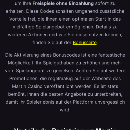
um Ihre
Freispiele ohne Einzahlung
sofort zu
erhalten. Diese Codes schalten umgehend zusätzliche
Vorteile frei, die Ihnen einen optimalen Start in das
vielfältige Spielangebot ermöglichen. Details zu
weiteren Aktionen und wie Sie diese nutzen können,
finden Sie auf der
Bonusseite
.
Die Aktivierung eines Bonuscodes ist eine fantastische
Möglichkeit, Ihr Spielguthaben zu erhöhen und mehr
vom Spielangebot zu genießen. Achten Sie auf weitere
Promotionen, die regelmäßig auf der Webseite des
Martin Casino veröffentlicht werden. Es ist stets
bemüht, Ihnen die besten Angebote zu unterbreiten,
damit Ihr Spielerlebnis auf der Plattform unvergesslich
wird.