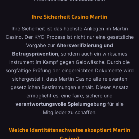
Ihre Sicherheit Casino Martin
Ihre Sicherheit ist das höchste Anliegen im Martin
Casino. Der KYC-Prozess ist nicht nur eine gesetzliche
Vorgabe zur
Altersverifizierung und
Betrugsprävention
, sondern auch ein wirksames
Instrument im Kampf gegen Geldwäsche. Durch die
sorgfältige Prüfung der eingereichten Dokumente wird
sichergestellt, dass Martin Casino alle relevanten
gesetzlichen Bestimmungen einhält. Dieser Ansatz
ermöglicht es, eine faire, sichere und
verantwortungsvolle Spielumgebung
für alle
Mitglieder zu schaffen.
Welche Identitätsnachweise akzeptiert Martin
Casino?