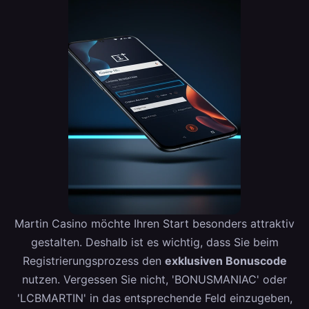
Martin Casino möchte Ihren Start besonders attraktiv
gestalten. Deshalb ist es wichtig, dass Sie beim
Registrierungsprozess den
exklusiven Bonuscode
nutzen. Vergessen Sie nicht, 'BONUSMANIAC' oder
'LCBMARTIN' in das entsprechende Feld einzugeben,