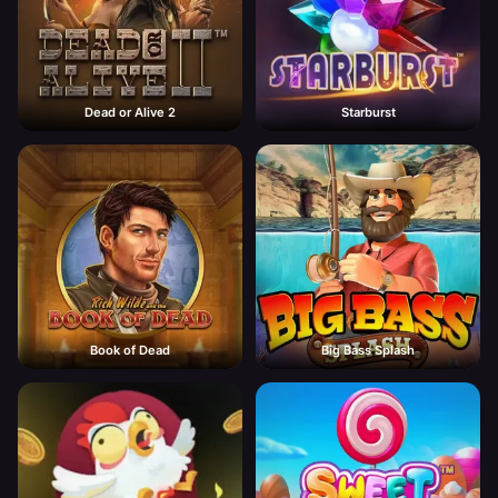
Dead or Alive 2
Starburst
Book of Dead
Big Bass Splash