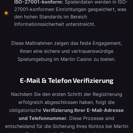
ISO-27001-konform:
Spielerdaten werden in ISO-
27001-konformen Einrichtungen gespeichert, was
den hohen Standards im Bereich
Informationssicherheit unterstreicht.
Diese Maßnahmen zeigen das feste Engagement,
Ihnen eine sichere und vertrauenswürdige
Spielumgebung im Martin Casino zu bieten.
E-Mail & Telefon Verifizierung
Nachdem Sie den ersten Schritt der Registrierung
erfolgreich abgeschlossen haben, folgt die
obligatorische
Verifizierung Ihrer E-Mail-Adresse
und Telefonnummer
. Diese Prozesse sind
entscheidend für die Sicherung Ihres Kontos bei Martin