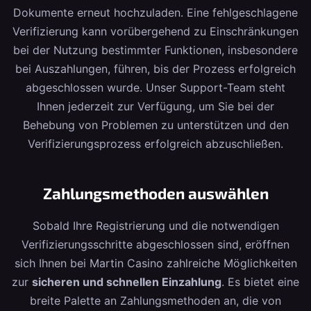
Dokumente erneut hochzuladen. Eine fehlgeschlagene
Verifizierung kann vorübergehend zu Einschränkungen
bei der Nutzung bestimmter Funktionen, insbesondere
bei Auszahlungen, führen, bis der Prozess erfolgreich
abgeschlossen wurde. Unser Support-Team steht
Ihnen jederzeit zur Verfügung, um Sie bei der
Behebung von Problemen zu unterstützen und den
Verifizierungsprozess erfolgreich abzuschließen.
Zahlungsmethoden auswählen
Sobald Ihre Registrierung und die notwendigen
Verifizierungsschritte abgeschlossen sind, eröffnen
sich Ihnen bei Martin Casino zahlreiche Möglichkeiten
zur
sicheren und schnellen Einzahlung
. Es bietet eine
breite Palette an Zahlungsmethoden an, die von