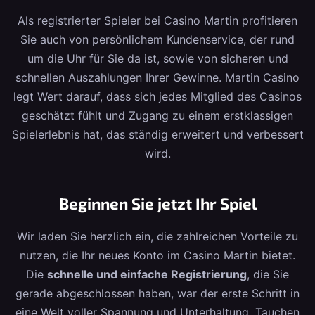
Als registrierter Spieler bei Casino Martin profitieren
Sie auch von persönlichem Kundenservice, der rund
um die Uhr für Sie da ist, sowie von sicheren und
schnellen Auszahlungen Ihrer Gewinne. Martin Casino
legt Wert darauf, dass sich jedes Mitglied des Casinos
geschätzt fühlt und Zugang zu einem erstklassigen
Spielerlebnis hat, das ständig erweitert und verbessert
wird.
Beginnen Sie jetzt Ihr Spiel
Wir laden Sie herzlich ein, die zahlreichen Vorteile zu
nutzen, die Ihr neues Konto im Casino Martin bietet.
Die
schnelle und einfache Registrierung
, die Sie
gerade abgeschlossen haben, war der erste Schritt in
eine Welt voller Spannung und Unterhaltung. Tauchen