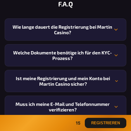
F.A.Q
Wie lange dauert die Registrierung bei Martin
Casino?
Die Registrierung kann in der Regel innerhalb
von zwei Minuten abgeschlossen werden,
Welche Dokumente benötige ich für den KYC-
Prozess?
besonders wenn Sie Google oder Telegram
nutzen.
Für den KYC-Prozess benötigen Sie in der Regel
einen Identitätsnachweis (z.B. Personalausweis)
Ist meine Registrierung und mein Konto bei
Martin Casino sicher?
und einen Adressnachweis (z.B.
Verbrauchsrechnung).
Ja, Ihre Daten sind durch 128-Bit-SSL-
Verschlüsselung geschützt, und wir befolgen
Muss ich meine E-Mail und Telefonnummer
verifizieren?
strenge Datenschutzrichtlinien.
Ja, die Verifizierung Ihrer E-Mail-Adresse und
150% Bonus bis zu 600 € + 600 Fre
REGISTRIEREN
Telefonnummer ist obligatorisch, um die
Kann ich einen Bonuscode während der