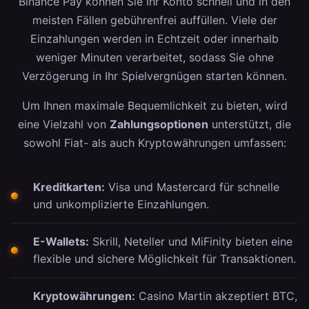
Binance Pay können Sie Ihr Konto schnell und in den
meisten Fällen gebührenfrei auffüllen. Viele der
Einzahlungen werden in Echtzeit oder innerhalb
weniger Minuten verarbeitet, sodass Sie ohne
Verzögerung in Ihr Spielvergnügen starten können.
Um Ihnen maximale Bequemlichkeit zu bieten, wird
eine Vielzahl von
Zahlungsoptionen
unterstützt, die
sowohl Fiat- als auch Kryptowährungen umfassen:
Kreditkarten:
Visa und Mastercard für schnelle
und unkomplizierte Einzahlungen.
E-Wallets:
Skrill, Neteller und MiFinity bieten eine
flexible und sichere Möglichkeit für Transaktionen.
Kryptowährungen:
Casino Martin akzeptiert BTC,