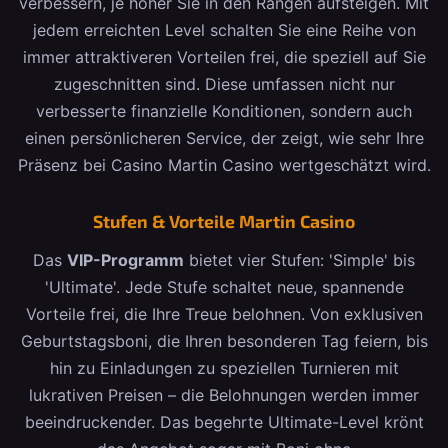
verbessern, je höher Sie in den Rängen aufsteigen. Mit
jedem erreichten Level schalten Sie eine Reihe von
immer attraktiveren Vorteilen frei, die speziell auf Sie
zugeschnitten sind. Diese umfassen nicht nur
verbesserte finanzielle Konditionen, sondern auch
einen persönlicheren Service, der zeigt, wie sehr Ihre
Präsenz bei Casino Martin Casino wertgeschätzt wird.
Stufen & Vorteile Martin Casino
Das
VIP-Programm
bietet vier Stufen: 'Simple' bis
'Ultimate'. Jede Stufe schaltet neue, spannende
Vorteile frei, die Ihre Treue belohnen. Von exklusiven
Geburtstagsboni, die Ihren besonderen Tag feiern, bis
hin zu Einladungen zu speziellen Turnieren mit
lukrativen Preisen – die Belohnungen werden immer
beeindruckender. Das begehrte Ultimate-Level krönt