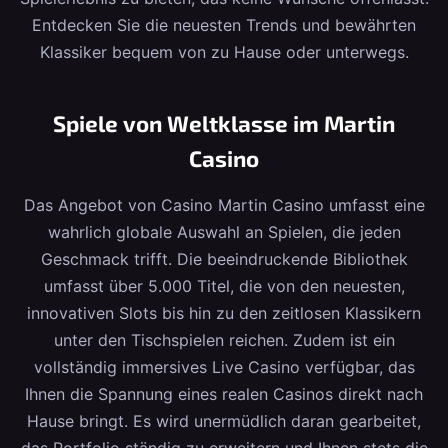
Entdecken Sie die neuesten Trends und bewährten
Klassiker bequem von zu Hause oder unterwegs.
Spiele von Weltklasse im Martin
Casino
Das Angebot von Casino Martin Casino umfasst eine
wahrlich globale Auswahl an Spielen, die jeden
Geschmack trifft. Die beeindruckende Bibliothek
umfasst über 5.000 Titel, die von den neuesten,
innovativen Slots bis hin zu den zeitlosen Klassikern
unter den Tischspielen reichen. Zudem ist ein
vollständig immersives Live Casino verfügbar, das
Ihnen die Spannung eines realen Casinos direkt nach
Hause bringt. Es wird unermüdlich daran gearbeitet,