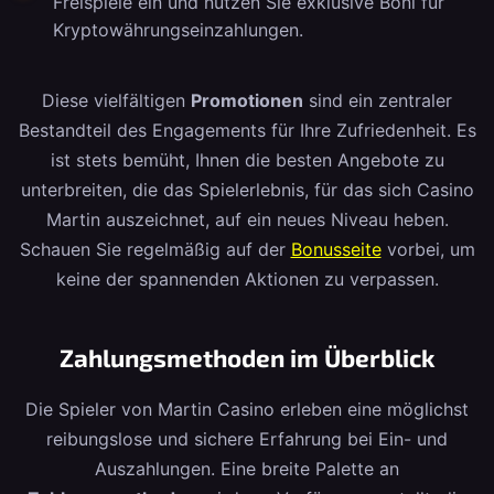
Freispiele ein und nutzen Sie exklusive Boni für
Kryptowährungseinzahlungen.
Diese vielfältigen
Promotionen
sind ein zentraler
Bestandteil des Engagements für Ihre Zufriedenheit. Es
ist stets bemüht, Ihnen die besten Angebote zu
unterbreiten, die das Spielerlebnis, für das sich Casino
Martin auszeichnet, auf ein neues Niveau heben.
Schauen Sie regelmäßig auf der
Bonusseite
vorbei, um
keine der spannenden Aktionen zu verpassen.
Zahlungsmethoden im Überblick
Die Spieler von Martin Casino erleben eine möglichst
reibungslose und sichere Erfahrung bei Ein- und
Auszahlungen. Eine breite Palette an