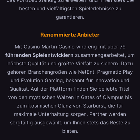
das Portfolio ständig zu erweitern und Ihnen stets die
besten und vielfältigsten Spielerlebnisse zu
garantieren.
Renommierte Anbieter
Mit Casino Martin Casino wird eng mit über 79
führenden Spielentwicklern
zusammengearbeitet, um
höchste Qualität und größte Vielfalt zu sichern. Dazu
gehören Branchengrößen wie NetEnt, Pragmatic Play
und Evolution Gaming, bekannt für Innovation und
Qualität. Auf der Plattform finden Sie beliebte Titel,
von den mystischen Walzen in Gates of Olympus bis
zum kosmischen Glanz von Starburst, die für
maximale Unterhaltung sorgen. Partner werden
sorgfältig ausgewählt, um Ihnen stets das Beste zu
bieten.