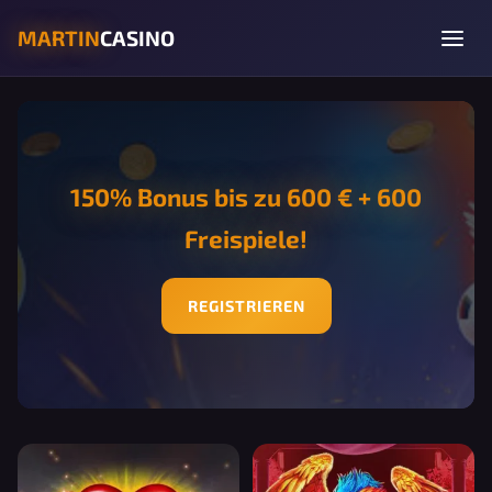
MARTIN
CASINO
150% Bonus bis zu 600 € + 600
Freispiele!
REGISTRIEREN