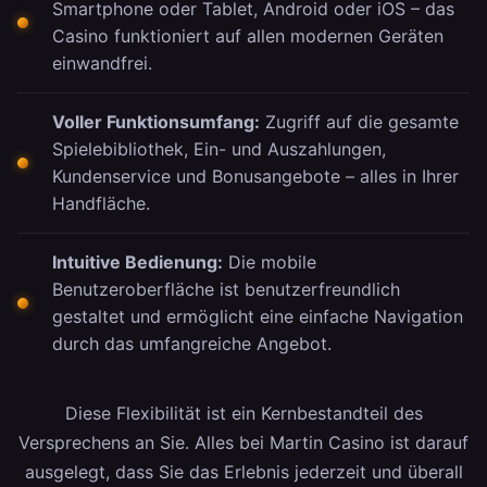
Smartphone oder Tablet, Android oder iOS – das
Casino funktioniert auf allen modernen Geräten
einwandfrei.
Voller Funktionsumfang:
Zugriff auf die gesamte
Spielebibliothek, Ein- und Auszahlungen,
Kundenservice und Bonusangebote – alles in Ihrer
Handfläche.
Intuitive Bedienung:
Die mobile
Benutzeroberfläche ist benutzerfreundlich
gestaltet und ermöglicht eine einfache Navigation
durch das umfangreiche Angebot.
Diese Flexibilität ist ein Kernbestandteil des
Versprechens an Sie. Alles bei Martin Casino ist darauf
ausgelegt, dass Sie das Erlebnis jederzeit und überall