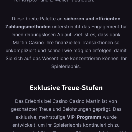
Diese breite Palette an
sicheren und effizienten
Zahlungsmethoden
unterstreicht das Engagement für
einen reibungslosen Ablauf. Ziel ist es, dass dank
Martin Casino Ihre finanziellen Transaktionen so
unkompliziert und schnell wie möglich erfolgen, damit
Sie sich auf das Wesentliche konzentrieren können: Ihr
Spielerlebnis.
Exklusive Treue-Stufen
Das Erlebnis bei Casino Casino Martin ist von
geschätzter Treue und Belohnungen geprägt. Das
exklusive, mehrstufige
VIP-Programm
wurde
entwickelt, um Ihr Spielerlebnis kontinuierlich zu