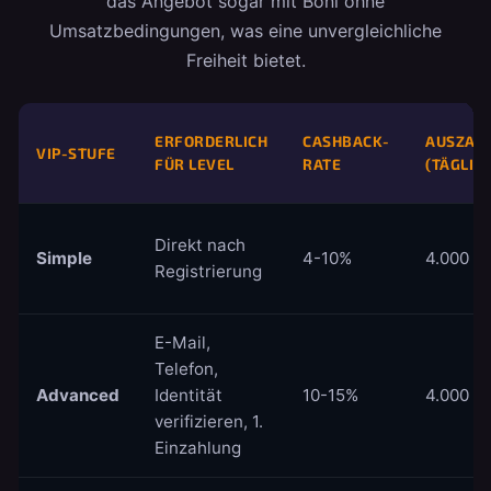
das Angebot sogar mit Boni ohne
Umsatzbedingungen, was eine unvergleichliche
Freiheit bietet.
ERFORDERLICH
CASHBACK-
AUSZAH
VIP-STUFE
FÜR LEVEL
RATE
(TÄGLICH
Direkt nach
Simple
4-10%
4.000 €
Registrierung
E-Mail,
Telefon,
Advanced
Identität
10-15%
4.000 €
verifizieren, 1.
Einzahlung