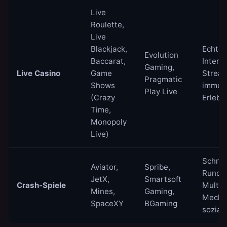
Live
Roulette,
Live
Blackjack,
Echte 
Evolution
Baccarat,
Intera
Gaming,
Live Casino
Game
Stream
Pragmatic
Shows
immer
Play Live
(Crazy
Erlebn
Time,
Monopoly
Live)
Schnel
Aviator,
Spribe,
Runde
JetX,
Smartsoft
Crash-Spiele
Multipl
Mines,
Gaming,
Mecha
SpaceXY
BGaming
sozial